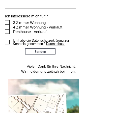
P
Ich interessiere mich für:
*
f
3 Zimmer Wohnung
l
4 Zimmer Wohnung - verkauft
i
c
Penthouse - verkauft
h
t
Ich habe die Datenschutzerklärung zur
f
Kenntnis genommen.*
Datenschutz
e
l
Senden
d
Vielen Dank für Ihre Nachricht.
Wir melden uns zeitnah bei Ihnen.