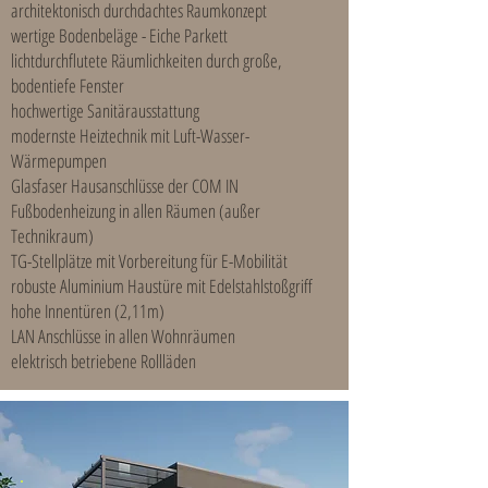
architektonisch durchdachtes Raumkonzept
wertige Bodenbeläge - Eiche Parkett
lichtdurchflutete Räumlichkeiten durch große,
bodentiefe Fenster
hochwertige Sanitärausstattung
modernste Heiztechnik mit Luft-Wasser-
Wärmepumpen
Glasfaser Hausanschlüsse der COM IN
Fußbodenheizung in allen Räumen (außer
Technikraum)
TG-Stellplätze mit Vorbereitung für E-Mobilität
robuste Aluminium Haustüre mit Edelstahlstoßgriff
hohe Innentüren (2,11m)
LAN Anschlüsse in allen Wohnräumen
elektrisch betriebene Rollläden