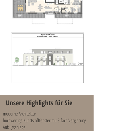
Unsere Highlights für Sie
moderne Architektur
hochwertige Kunststofffenster mit 3-fach Verglasung
Aufzugsanlage